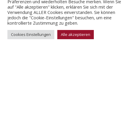
Präferenzen und wiederholten Besuche merken. Wenn Sie
auf "Alle akzeptieren" klicken, erklären Sie sich mit der
Verwendung ALLER Cookies einverstanden. Sie können
jedoch die "Cookie-Einstellungen" besuchen, um eine
kontrollierte Zustimmung zu geben.
Cookies Einstellungen
Alle akzeptieren
News
Unsere Meldungen im Überblick
🏟️ Events
Swissrail Mobility Day
Musfeld Aircotech schafft am Swissrail Mobility Day